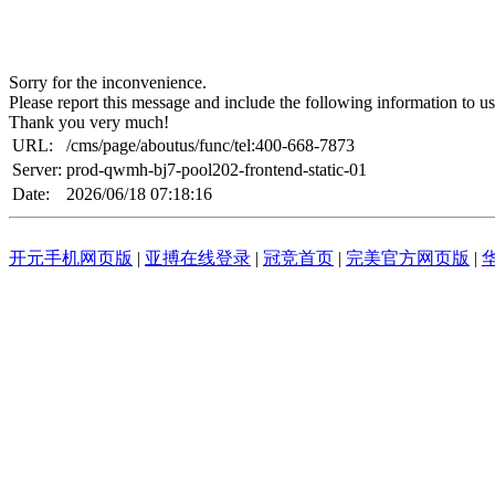
Sorry for the inconvenience.
Please report this message and include the following information to us
Thank you very much!
URL:
/cms/page/aboutus/func/tel:400-668-7873
Server:
prod-qwmh-bj7-pool202-frontend-static-01
Date:
2026/06/18 07:18:16
开元手机网页版
|
亚搏在线登录
|
冠竞首页
|
完美官方网页版
|