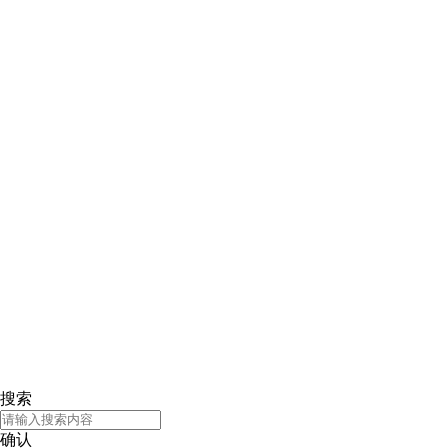
荣誉资质
企业文化
企业风貌
产品中心
计量泵
离心油泵
多级离心泵
YX系列离心油泵
YX系列长轴液下泵
AY系列离心油泵
新闻资讯
公司新闻
行业新闻
搜索
确认