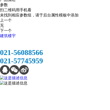
参数
扫二维码用手机看
未找到相应参数组，请于后台属性模板中添加
上一个
无
下一个
建筑楼宇
在线客服热线电话
021-56088566
021-57745959
扫一扫，关注我们
关于我们
公司简介